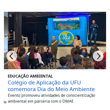
EDUCAÇÃO AMBIENTAL
A
Colégio de Aplicação da UFU
E
comemora Dia do Meio Ambiente
A
U
Evento promoveu atividades de conscientização
ambiental em parceria com o DMAE
de
A