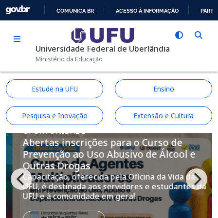
Pular para o conteúdo principal
COMUNICA BR
ACESSO À INFORMAÇÃO
PARTI
IR
PARA
Universidade Federal de Uberlândia
O
Ministério da Educação
CONTEÚDO
Estude na UFU
Ensino
Pesquisa e Inovação
Extensão e Cultura
OPORTUNIDADE
Abertas inscrições para o Curso de
Prevenção ao Uso Abusivo de Álcool e
Outras Drogas
Capacitação, oferecida pela Oficina da Vida da
UFU, é destinada aos servidores e estudantes da
UFU e à comunidade em geral