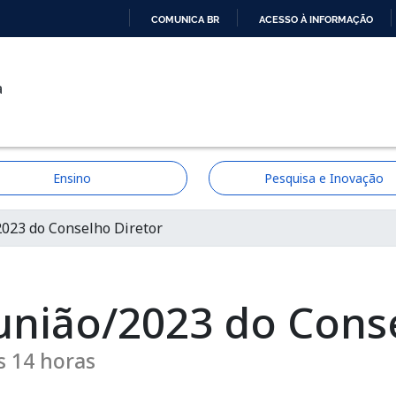
COMUNICA BR
ACESSO À INFORMAÇÃO
IR
PARA
a
O
CONTEÚDO
Ensino
Pesquisa e Inovação
ção
2023 do Conselho Diretor
eunião/2023 do Cons
s 14 horas