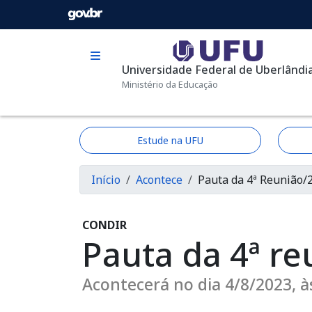
Pular para o conteúdo principal
Universidade Federal de Uberlândi
Ministério da Educação
Estude na UFU
Trilha de navega
Início
Acontece
Pauta da 4ª Reunião/
CONDIR
Pauta da 4ª r
Acontecerá no dia 4/8/2023, à