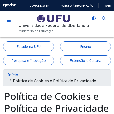
Pular para o conteúdo principal
COMUNICA BR
ACESSO À INFORMAÇÃO
PARTI
IR
PARA
Universidade Federal de Uberlândia
O
Ministério da Educação
CONTEÚDO
Estude na UFU
Ensino
Pesquisa e Inovação
Extensão e Cultura
Trilha de navegação
Início
Política de Cookies e Política de Privacidade
Política de Cookies e
Política de Privacidade