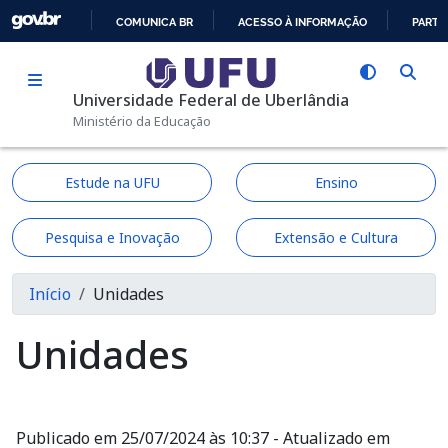
Pular para o conteúdo principal
COMUNICA BR
ACESSO À INFORMAÇÃO
PARTI
IR
PARA
Universidade Federal de Uberlândia
O
Ministério da Educação
CONTEÚDO
Estude na UFU
Ensino
Pesquisa e Inovação
Extensão e Cultura
Trilha de navegação
Início
Unidades
Unidades
Publicado em 25/07/2024 às 10:37 - Atualizado em