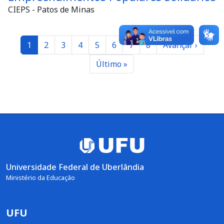
CIEPS - Patos de Minas
Paginação
Página
Página
Página
Página
Página
Página
Página
Página
Próxima página
1
2
3
4
5
6
7
8
Avançar ›
Última página
Último »
Universidade Federal de Uberlândia
Ministério da Educação
UFU