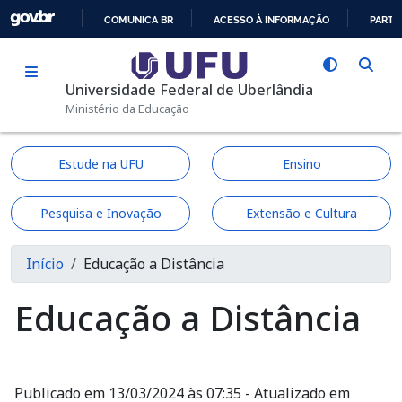
Pular para o conteúdo principal
COMUNICA BR
ACESSO À INFORMAÇÃO
PARTI
IR
PARA
Universidade Federal de Uberlândia
O
Ministério da Educação
CONTEÚDO
Estude na UFU
Ensino
Pesquisa e Inovação
Extensão e Cultura
Trilha de navegação
Início
Educação a Distância
Educação a Distância
Publicado em 13/03/2024 às 07:35 - Atualizado em