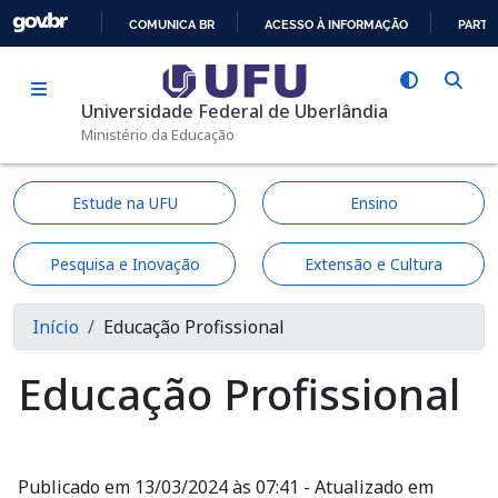
Pular para o conteúdo principal
COMUNICA BR
ACESSO À INFORMAÇÃO
PARTI
IR
PARA
Universidade Federal de Uberlândia
O
Ministério da Educação
CONTEÚDO
Estude na UFU
Ensino
Pesquisa e Inovação
Extensão e Cultura
Trilha de navegação
Início
Educação Profissional
Educação Profissional
Publicado em 13/03/2024 às 07:41 - Atualizado em