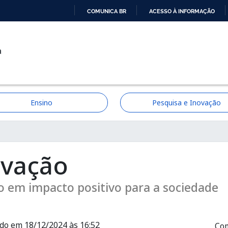
COMUNICA BR
ACESSO À INFORMAÇÃO
IR
PARA
a
O
CONTEÚDO
Ensino
Pesquisa e Inovação
ção
ovação
em impacto positivo para a sociedade
ado em 18/12/2024 às 16:52
Com