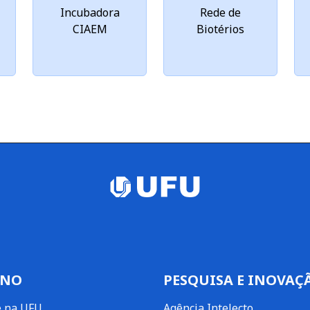
Incubadora
Rede de
CIAEM
Biotérios
INO
PESQUISA E INOVAÇ
e na UFU
Agência Intelecto