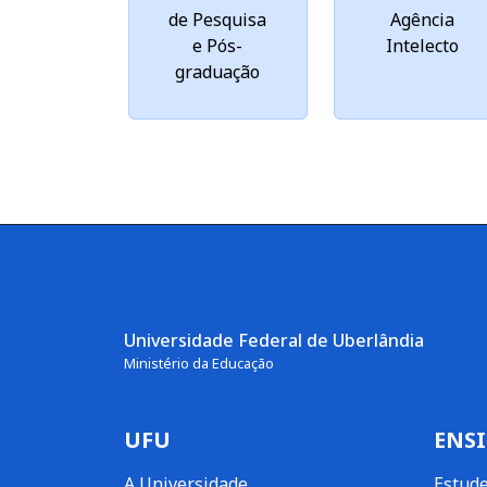
de Pesquisa
Agência
e Pós-
Intelecto
graduação
Universidade Federal de Uberlândia
Ministério da Educação
UFU
ENS
A Universidade
Estud