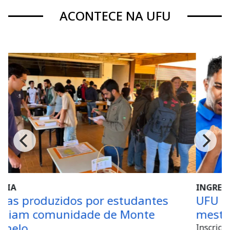
ACONTECE NA UFU
INGRESSO
dantes
UFU oferece 21 vagas para o cu
nte
mestrado profissional em Letra
Inscrições para o PROFLETRAS iniciam em 1