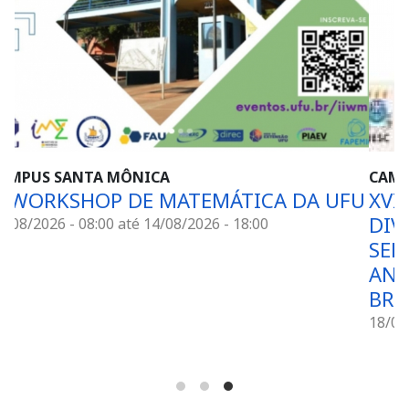
CAMPUS SANTA MÔNICA
ICA DA UFU
XVII SEMINÁRIO NACIONAL O
DIVERSO NA EDUCAÇÃO ESCOL
:00
SEMINÁRIO INTERNACIONAL 
ANOS DE ESCOLAS PÚBLICAS 
BRASIL
18/08/2026 - 08:00
até
22/08/2026 - 15:00