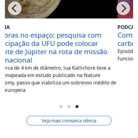
PODCAST
sa com
Como funcionam os créditos d
locar
carbono?
e missão
Episódio #148 do ‘Ciência ao Pé do Ouvido’ 
funcionamento do mercado de CO²
ichore teve a
a Nature
evoo inédito de
Veja mais comunica ciência