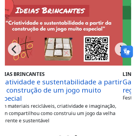
LINGUAGENS
dade a partir
Gastronomia e cultura com d
 muito
regionais nas aulas de Educaç
Festival reúne estudantes dos 3º anos da
e e imaginação,
 jogo da velha