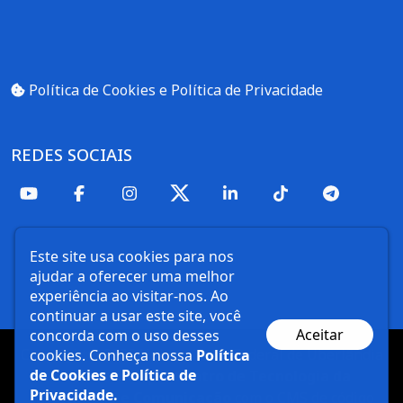
Política de Cookies e Política de Privacidade
REDES SOCIAIS
Este site usa cookies para nos
ajudar a oferecer uma melhor
experiência ao visitar-nos. Ao
continuar a usar este site, você
Aceitar
concorda com o uso desses
Copyright© 2026 Universidade Federal de Uberlândia
cookies. Conheça nossa
Política
de Cookies e Política de
Desenvolvido por
Centro de Tecnologia da
Privacidade.
Informação e Comunicação
com o CMS de código