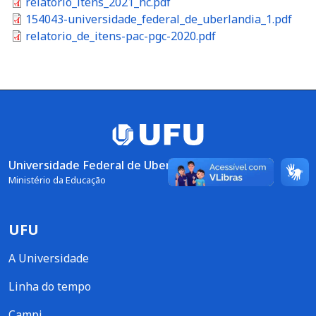
Documento
relatorio_itens_2021_hc.pdf
Documento
154043-universidade_federal_de_uberlandia_1.pdf
Documento
relatorio_de_itens-pac-pgc-2020.pdf
Universidade Federal de Uberlândia
Ministério da Educação
UFU
A Universidade
Linha do tempo
Campi