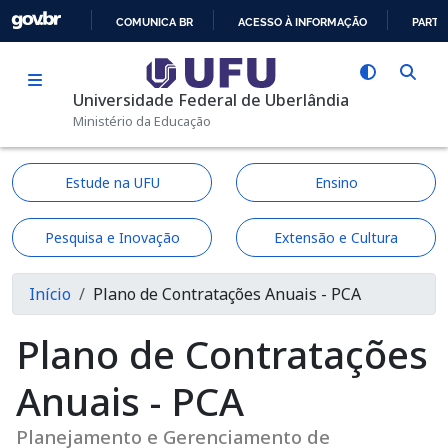
Pular para o conteúdo principal
COMUNICA BR
ACESSO À INFORMAÇÃO
PARTI
IR
PARA
Universidade Federal de Uberlândia
O
Ministério da Educação
CONTEÚDO
Estude na UFU
Ensino
Pesquisa e Inovação
Extensão e Cultura
Trilha de navegação
Início
Plano de Contratações Anuais - PCA
Plano de Contratações
Anuais - PCA
Planejamento e Gerenciamento de