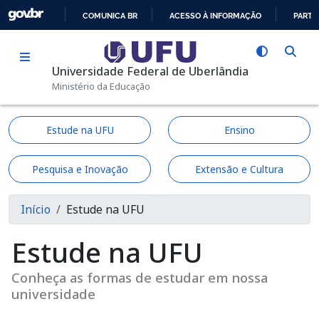
Pular para o conteúdo principal
COMUNICA BR
ACESSO À INFORMAÇÃO
PARTI
IR
PARA
Universidade Federal de Uberlândia
O
Ministério da Educação
CONTEÚDO
Estude na UFU
Ensino
Pesquisa e Inovação
Extensão e Cultura
Trilha de navegação
Início
Estude na UFU
Estude na UFU
Conheça as formas de estudar em nossa
universidade