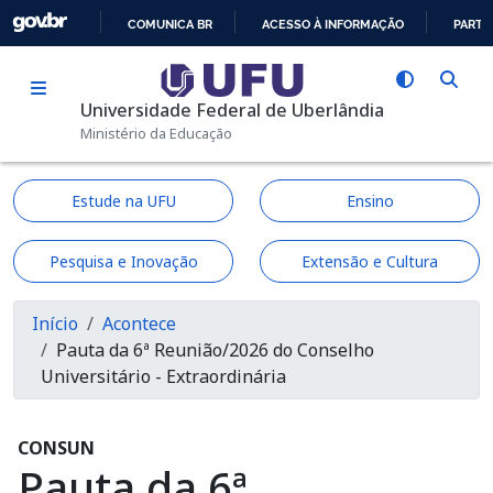
Pular para o conteúdo principal
COMUNICA BR
ACESSO À INFORMAÇÃO
PARTI
IR
PARA
Universidade Federal de Uberlândia
O
Ministério da Educação
CONTEÚDO
Estude na UFU
Ensino
Pesquisa e Inovação
Extensão e Cultura
Trilha de navegação
Início
Acontece
Pauta da 6ª Reunião/2026 do Conselho
Universitário - Extraordinária
CONSUN
Pauta da 6ª