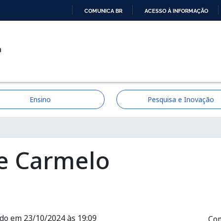
COMUNICA BR
ACESSO À INFORMAÇÃO
IR
PARA
a
O
CONTEÚDO
Ensino
Pesquisa e Inovação
ção
e Carmelo
ado em 23/10/2024 às 19:09
Com