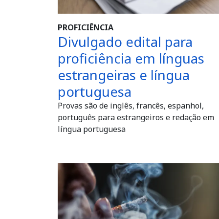
PROFICIÊNCIA
Divulgado edital para
proficiência em línguas
estrangeiras e língua
portuguesa
Provas são de inglês, francês, espanhol,
português para estrangeiros e redação em
língua portuguesa