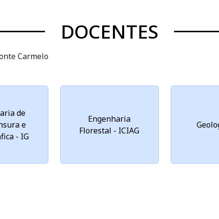
DOCENTES
onte Carmelo
aria de
Engenharia
nsura e
Geolog
Florestal - ICIAG
fica - IG