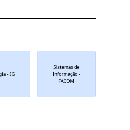
Sistemas de
ia - IG
Informação -
FACOM