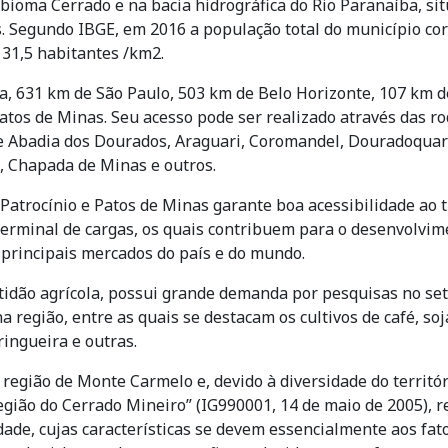
bioma Cerrado e na bacia hidrográfica do Rio Paranaíba, si
s. Segundo IBGE, em 2016 a população total do município cor
31,5 habitantes /km2.
a, 631 km de São Paulo, 503 km de Belo Horizonte, 107 km 
Patos de Minas. Seu acesso pode ser realizado através das r
e Abadia dos Dourados, Araguari, Coromandel, Douradoquara,
x, Chapada de Minas e outros.
atrocínio e Patos de Minas garante boa acessibilidade ao tr
 terminal de cargas, os quais contribuem para o desenvolvim
 principais mercados do país e do mundo.
idão agrícola, possui grande demanda por pesquisas no seto
 região, entre as quais se destacam os cultivos de café, soja
ringueira e outras.
região de Monte Carmelo e, devido à diversidade do territóri
ão do Cerrado Mineiro” (IG990001, 14 de maio de 2005), re
ade, cujas características se devem essencialmente aos fato