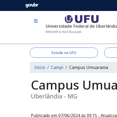
Pular para o conteúdo principal
Universidade Federal de Uberlândi
Ministério da Educação
Estude na UFU
Trilha de navega
Início
Campi
Campus Umuarama
Campus Umu
Uberlândia - MG
Publicado em 07/06/2024 às 09:15 - Atualiz