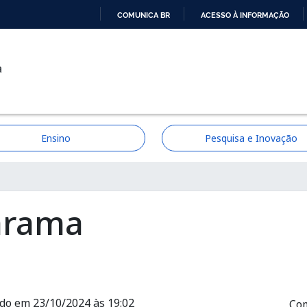
COMUNICA BR
ACESSO À INFORMAÇÃO
IR
PARA
a
O
CONTEÚDO
Ensino
Pesquisa e Inovação
ção
arama
ado em 23/10/2024 às 19:02
Com