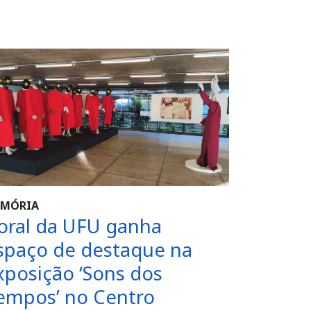
MÓRIA
oral da UFU ganha
spaço de destaque na
xposição ‘Sons dos
empos’ no Centro