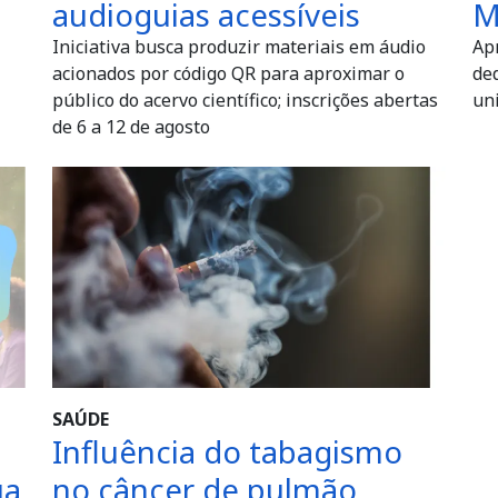
audioguias acessíveis
M
Iniciativa busca produzir materiais em áudio
Apr
acionados por código QR para aproximar o
ded
público do acervo científico; inscrições abertas
uni
de 6 a 12 de agosto
SAÚDE
Influência do tabagismo
ua
no câncer de pulmão