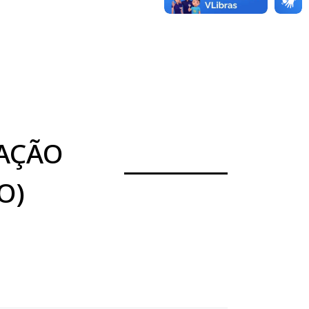
AÇÃO
O)