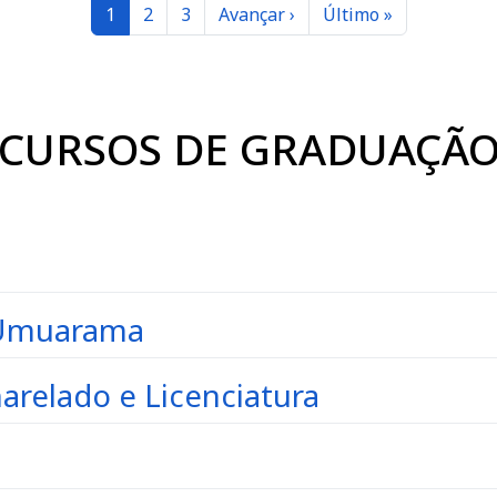
Página
Página
Página
Próxima página
Última página
1
2
3
Avançar ›
Último »
CURSOS DE GRADUAÇÃ
 Umuarama
harelado e Licenciatura