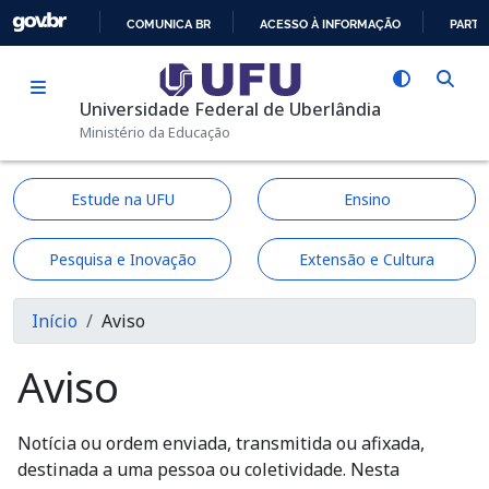
Pular para o conteúdo principal
COMUNICA BR
ACESSO À INFORMAÇÃO
PARTI
IR
PARA
Universidade Federal de Uberlândia
O
Ministério da Educação
CONTEÚDO
Estude na UFU
Ensino
Pesquisa e Inovação
Extensão e Cultura
Trilha de navegação
Início
Aviso
Aviso
Notícia ou ordem enviada, transmitida ou afixada,
destinada a uma pessoa ou coletividade. Nesta