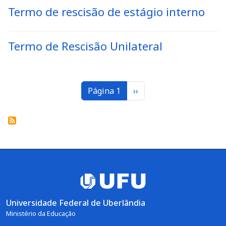
Termo de rescisão de estágio interno
Termo de Rescisão Unilateral
Paginação
Próxima página
Página 1
››
Universidade Federal de Uberlândia
Ministério da Educação