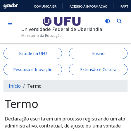
Pular para o conteúdo principal
COMUNICA BR
ACESSO À INFORMAÇÃO
PARTI
IR
PARA
Universidade Federal de Uberlândia
O
Ministério da Educação
CONTEÚDO
Estude na UFU
Ensino
Pesquisa e Inovação
Extensão e Cultura
Trilha de navegação
Início
Termo
Termo
Declaração escrita em um processo registrando um ato
administrativo, contratual, de ajuste ou uma vontade.