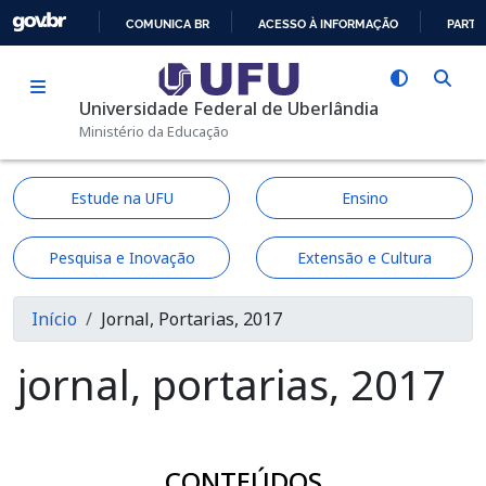
Pular para o conteúdo principal
COMUNICA BR
ACESSO À INFORMAÇÃO
PARTI
IR
PARA
Universidade Federal de Uberlândia
O
Ministério da Educação
CONTEÚDO
Estude na UFU
Ensino
Pesquisa e Inovação
Extensão e Cultura
Trilha de navegação
Início
Jornal, Portarias, 2017
jornal, portarias, 2017
CONTEÚDOS