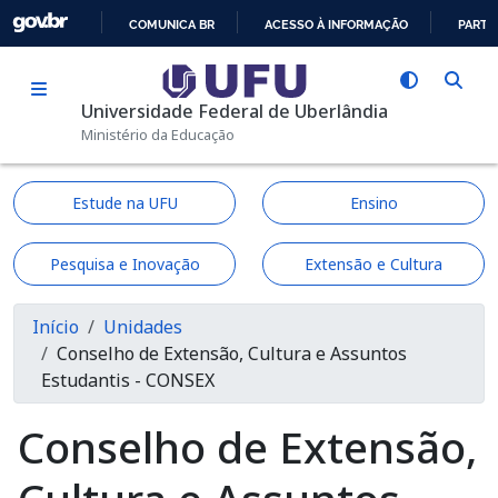
Pular para o conteúdo principal
COMUNICA BR
ACESSO À INFORMAÇÃO
PARTI
IR
PARA
Universidade Federal de Uberlândia
O
Ministério da Educação
CONTEÚDO
Estude na UFU
Ensino
Pesquisa e Inovação
Extensão e Cultura
Trilha de navegação
Início
Unidades
Conselho de Extensão, Cultura e Assuntos
Estudantis - CONSEX
Conselho de Extensão,