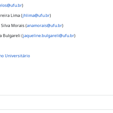
elos@ufu.br
)
reira Lima (
jhlima@ufu.br
)
Silva Morais (
anamorais@ufu.br
)
a Bulgareli (
jaqueline.bulgareli@ufu.br
)
ho Universitário