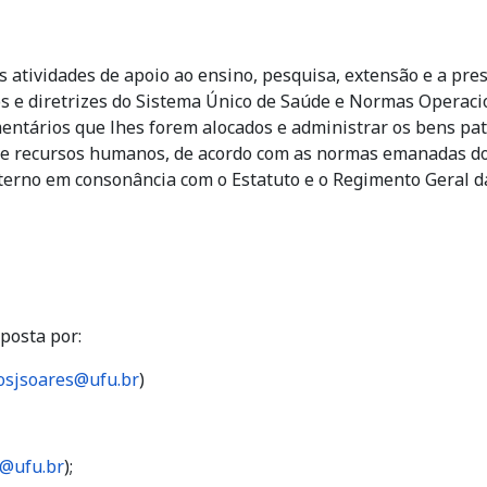
as atividades de apoio ao ensino, pesquisa, extensão e a pres
os e diretrizes do Sistema Único de Saúde e Normas Operaci
mentários que lhes forem alocados e administrar os bens pa
de recursos humanos, de acordo com as normas emanadas do
terno em consonância com o Estatuto e o Regimento Geral d
posta por:
osjsoares@ufu.br
)
o@ufu.br
);