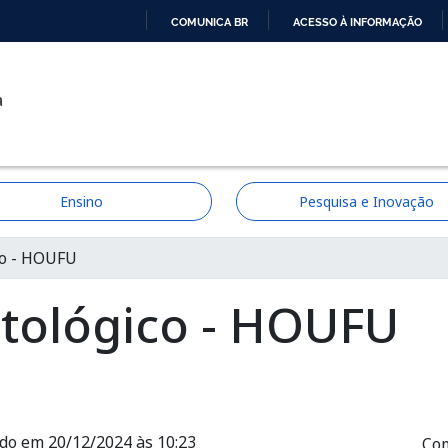
COMUNICA BR
ACESSO À INFORMAÇÃO
IR
PARA
a
O
CONTEÚDO
Ensino
Pesquisa e Inovação
ção
co - HOUFU
tológico - HOUFU
ado em 20/12/2024 às 10:23
Com