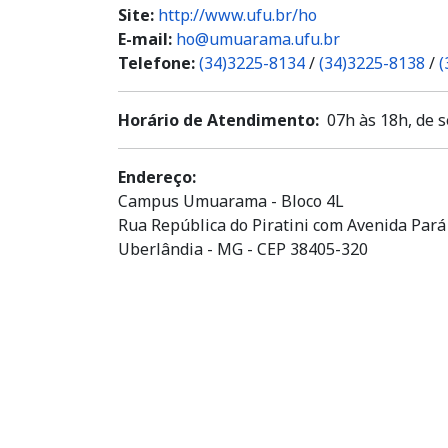
Site:
http://www.ufu.br/ho
E-mail:
ho@umuarama.ufu.br
Telefone:
(34)3225-8134
/
(34)3225-8138
/
(
Horário de Atendimento
07h às 18h, de 
Endereço:
Campus Umuarama - Bloco 4L
Rua República do Piratini com Avenida Pará
Uberlândia - MG - CEP 38405-320