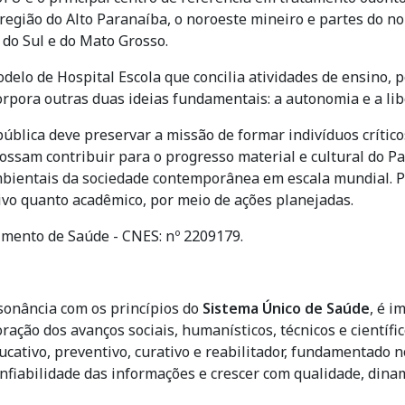
região do Alto Paranaíba, o noroeste mineiro e partes do nor
 do Sul e do Mato Grosso.
elo de Hospital Escola que concilia atividades de ensino, p
corpora outras duas ideias fundamentais: a autonomia e a li
ica deve preservar a missão de formar indivíduos críticos 
possam contribuir para o progresso material e cultural do P
 ambientais da sociedade contemporânea em escala mundial. 
ivo quanto acadêmico, por meio de ações planejadas.
imento de Saúde - CNES: nº 2209179.
sonância com os princípios do
Sistema Único de Saúde
, é i
ração dos avanços sociais, humanísticos, técnicos e científ
ativo, preventivo, curativo e reabilitador, fundamentado no
onfiabilidade das informações e crescer com qualidade, dina