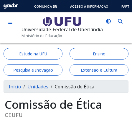
Pular para o conteúdo principal
COMUNICA BR
ACESSO À INFORMAÇÃO
PARTI
IR
PARA
Universidade Federal de Uberlândia
O
Ministério da Educação
CONTEÚDO
Estude na UFU
Ensino
Pesquisa e Inovação
Extensão e Cultura
Trilha de navegação
Início
Unidades
Comissão de Ética
Comissão de Ética
CEUFU