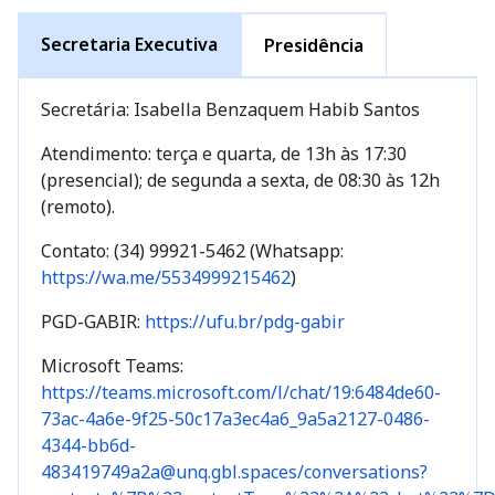
Secretaria Executiva
Presidência
Secretária: Isabella Benzaquem Habib Santos
Atendimento: terça e quarta, de 13h às 17:30
(presencial); de segunda a sexta, de 08:30 às 12h
(remoto).
Contato: (34) 99921-5462 (Whatsapp:
https://wa.me/5534999215462
)
PGD-GABIR:
https://ufu.br/pdg-gabir
Microsoft Teams:
https://teams.microsoft.com/l/chat/19:6484de60-
73ac-4a6e-9f25-50c17a3ec4a6_9a5a2127-0486-
4344-bb6d-
483419749a2a@unq.gbl.spaces/conversations?