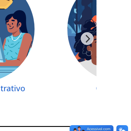
rativo
Comunida