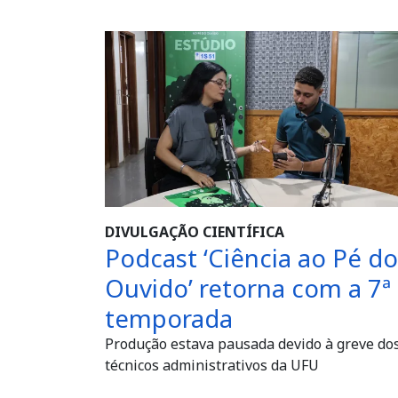
DIVULGAÇÃO CIENTÍFICA
Podcast ‘Ciência ao Pé do
Ouvido’ retorna com a 7ª
temporada
Produção estava pausada devido à greve do
técnicos administrativos da UFU