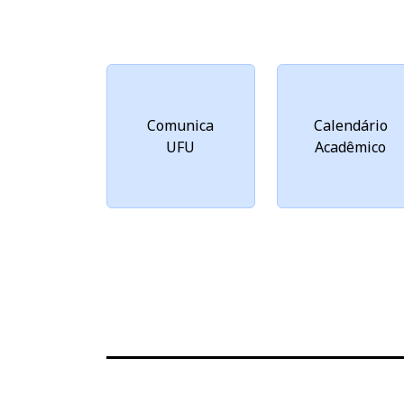
Comunica
Calendário
UFU
Acadêmico