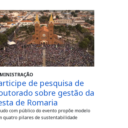
MINISTRAÇÃO
articipe de pesquisa de
outorado sobre gestão da
esta de Romaria
tudo com público do evento propõe modelo
 quatro pilares de sustentabilidade