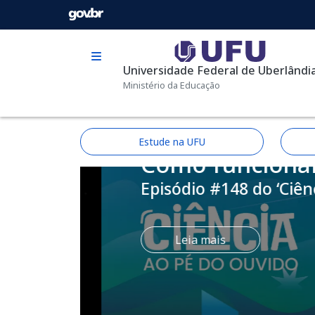
Pular para o conteúdo principal
Universidade Federal de Uberlândi
Ministério da Educação
PODCAST
Estude na UFU
de
Como funcionam o
Episódio #148 do ‘Ciênc
icado
Leia mais