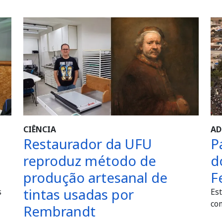
CIÊNCIA
AD
Restaurador da UFU
P
reproduz método de
d
produção artesanal de
F
tintas usadas por
s
Es
com
Rembrandt