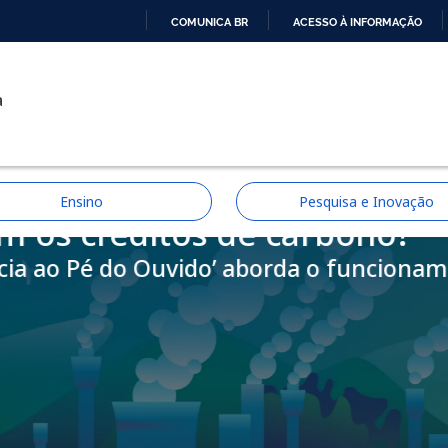
COMUNICA BR
ACESSO À INFORMAÇÃO
IR
PARA
a
O
CONTEÚDO
Ensino
Pesquisa e Inovação
s créditos de carbono?
ia ao Pé do Ouvido’ aborda o funcioname