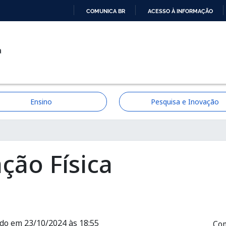
COMUNICA BR
ACESSO À INFORMAÇÃO
IR
PARA
a
O
CONTEÚDO
Ensino
Pesquisa e Inovação
ção
ão Física
ado em 23/10/2024 às 18:55
Com