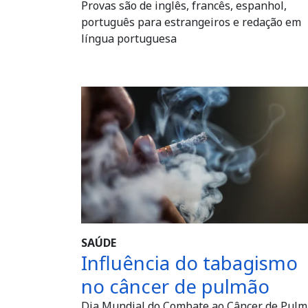
Provas são de inglês, francês, espanhol,
português para estrangeiros e redação em
língua portuguesa
SAÚDE
Influência do tabagismo
no câncer de pulmão
Dia Mundial do Combate ao Câncer de Pul