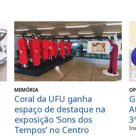
MEMÓRIA
OP
Coral da UFU ganha
G
espaço de destaque na
A
exposição ‘Sons dos
3
Tempos’ no Centro
Ins