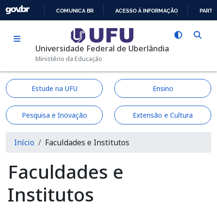
Pular para o conteúdo principal
COMUNICA BR
ACESSO À INFORMAÇÃO
PARTI
IR
PARA
Universidade Federal de Uberlândia
O
Ministério da Educação
CONTEÚDO
Estude na UFU
Ensino
Pesquisa e Inovação
Extensão e Cultura
Trilha de navegação
Início
Faculdades e Institutos
Faculdades e
Institutos