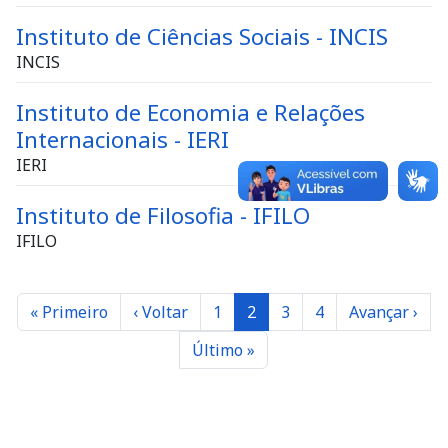
Instituto de Ciências Sociais - INCIS
INCIS
Instituto de Economia e Relações
Internacionais - IERI
IERI
Instituto de Filosofia - IFILO
IFILO
Paginação
Primeira página
Página anterior
Página
Página
Página
Página
Próxima pág
« Primeiro
‹ Voltar
1
2
3
4
Avançar ›
Última página
Último »