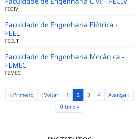
Faculdade de Engenharia Civil - FECIV
FECIV
Faculdade de Engenharia Elétrica -
FEELT
FEELT
Faculdade de Engenharia Mecânica -
FEMEC
FEMEC
Paginação
Primeira página
Página anterior
Página
Página
Página
Página
Próxima pág
« Primeiro
‹ Voltar
1
2
3
4
Avançar ›
Última página
Último »