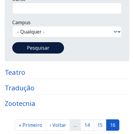
Campus
Teatro
Tradução
Zootecnia
Paginação
Primeira página
Página anterior
Página
Página
Página
« Primeiro
‹ Voltar
…
14
15
16