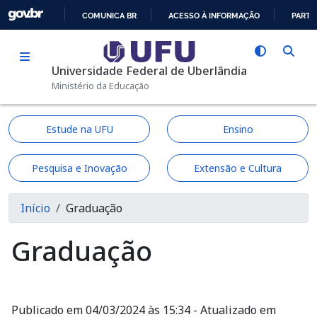
Pular para o conteúdo principal
COMUNICA BR
ACESSO À INFORMAÇÃO
PARTI
IR
PARA
Universidade Federal de Uberlândia
O
Ministério da Educação
CONTEÚDO
Estude na UFU
Ensino
Pesquisa e Inovação
Extensão e Cultura
Trilha de navegação
Início
Graduação
Graduação
Publicado em 04/03/2024 às 15:34 - Atualizado em