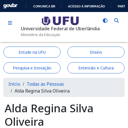
Pular para o conteúdo principal
COMUNICA BR
ACESSO À INFORMAÇÃO
PARTI
IR
PARA
Universidade Federal de Uberlândia
O
Ministério da Educação
CONTEÚDO
Estude na UFU
Ensino
Pesquisa e Inovação
Extensão e Cultura
Trilha de navegação
Início
Todas as Pessoas
Alda Regina Silva Oliveira
Alda Regina Silva
Oliveira