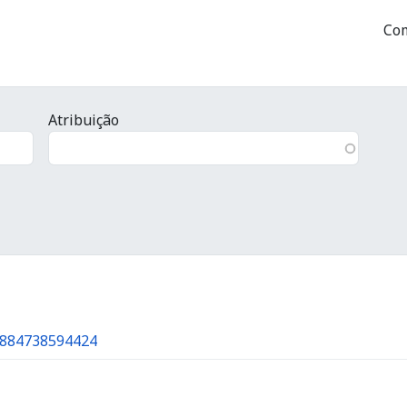
Com
Atribuição
75884738594424