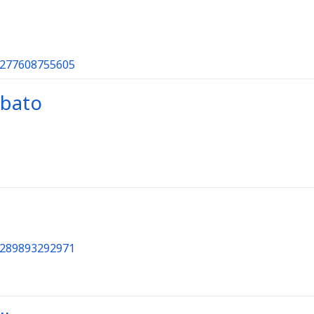
97277608755605
obato
72289893292971