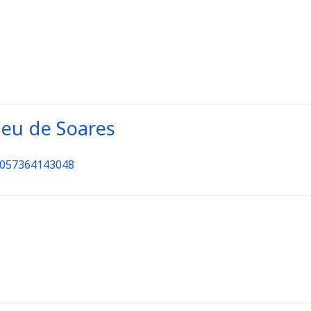
eu de Soares
64057364143048