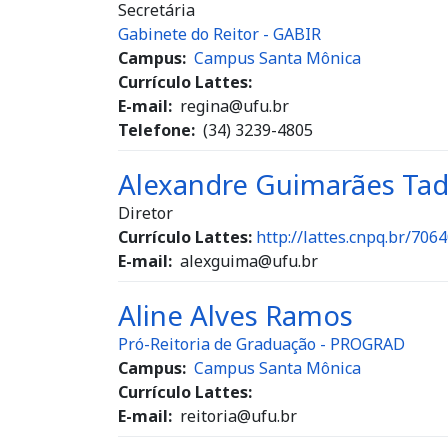
Secretária
Gabinete do Reitor - GABIR
Campus
Campus Santa Mônica
Currículo Lattes:
E-mail
regina@ufu.br
Telefone
(34) 3239-4805
Alexandre Guimarães Tad
Diretor
Currículo Lattes:
http://lattes.cnpq.br/70
E-mail
alexguima@ufu.br
Aline Alves Ramos
Pró-Reitoria de Graduação - PROGRAD
Campus
Campus Santa Mônica
Currículo Lattes:
E-mail
reitoria@ufu.br