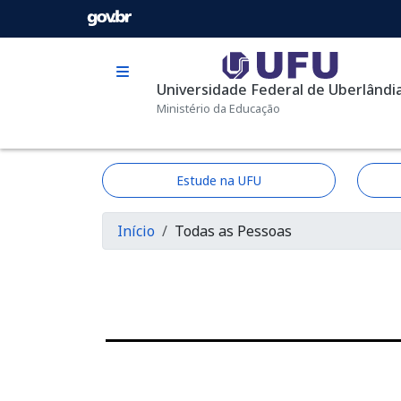
Pular para o conteúdo principal
Universidade Federal de Uberlândi
Ministério da Educação
Estude na UFU
Trilha de navega
Início
Todas as Pessoas