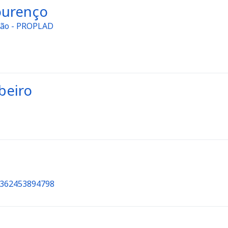
ourenço
ação - PROPLAD
beiro
82362453894798