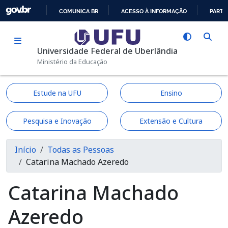
Pular para o conteúdo principal
COMUNICA BR
ACESSO À INFORMAÇÃO
PARTI
IR
PARA
Universidade Federal de Uberlândia
O
Ministério da Educação
CONTEÚDO
Estude na UFU
Ensino
Pesquisa e Inovação
Extensão e Cultura
Trilha de navegação
Início
Todas as Pessoas
Catarina Machado Azeredo
Catarina Machado
Azeredo