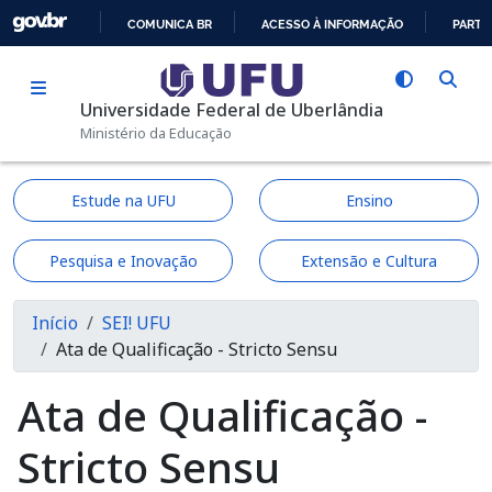
Pular para o conteúdo principal
COMUNICA BR
ACESSO À INFORMAÇÃO
PARTI
IR
PARA
Universidade Federal de Uberlândia
O
Ministério da Educação
CONTEÚDO
Estude na UFU
Ensino
Pesquisa e Inovação
Extensão e Cultura
Trilha de navegação
Início
SEI! UFU
Ata de Qualificação - Stricto Sensu
Ata de Qualificação -
Stricto Sensu