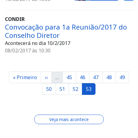
CONDIR
Convocação para 1a Reunião/2017 do
Conselho Diretor
Acontecerá no dia 10/2/2017
08/02/2017 às 10:30
Paginação
Primeira página
Página anterior
Página
Página
Página
Página
Página
« Primeiro
‹‹
…
45
46
47
48
49
Página
Página
Página
Página
50
51
52
53
Veja mais acontece