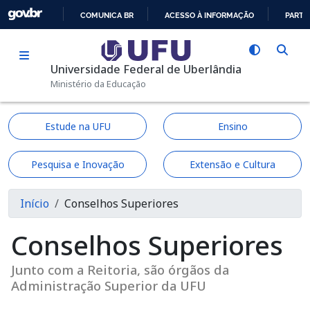
Pular para o conteúdo principal
COMUNICA BR
ACESSO À INFORMAÇÃO
PARTI
IR
PARA
Universidade Federal de Uberlândia
O
Ministério da Educação
CONTEÚDO
Estude na UFU
Ensino
Pesquisa e Inovação
Extensão e Cultura
Trilha de navegação
Início
Conselhos Superiores
Conselhos Superiores
Junto com a Reitoria, são órgãos da
Administração Superior da UFU